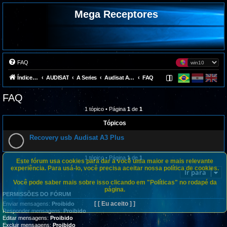
Mega Receptores
FAQ
Índice do fórum
AUDISAT
A Series
Audisat A3 Plus
FAQ
FAQ
1 tópico • Página
1
de
1
Tópicos
Recovery usb Audisat A3 Plus
1 tópico • Página
1
de
1
Este fórum usa cookies para dar a você uma maior e mais relevante
experiência. Para usá-lo, você precisa aceitar nossa política de cookies.
Ir para
Você pode saber mais sobre isso clicando em "Políticas" no rodapé da
página.
PERMISSÕES DO FÓRUM
[ [ Eu aceito ] ]
Enviar mensagens:
Proibido
Responder mensagens:
Proibido
Editar mensagens:
Proibido
Excluir mensagens:
Proibido