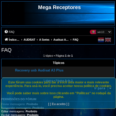
Mega Receptores
FAQ
Índice do fórum
AUDISAT
A Series
Audisat A3 Plus
FAQ
FAQ
1 tópico • Página
1
de
1
Tópicos
Recovery usb Audisat A3 Plus
1 tópico • Página
1
de
1
Este fórum usa cookies para dar a você uma maior e mais relevante
experiência. Para usá-lo, você precisa aceitar nossa política de cookies.
Ir para
Você pode saber mais sobre isso clicando em "Políticas" no rodapé da
página.
PERMISSÕES DO FÓRUM
[ [ Eu aceito ] ]
Enviar mensagens:
Proibido
Responder mensagens:
Proibido
Editar mensagens:
Proibido
Excluir mensagens:
Proibido