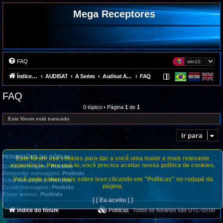
Mega Receptores
FAQ
Índice do fórum
AUDISAT
A Series
Audisat A1 Plus
FAQ
FAQ
0 tópico • Página
1
de
1
Este fórum está trancado
Ir para
PERMISSÕES DO FÓRUM
Este fórum usa cookies para dar a você uma maior e mais relevante
experiência. Para usá-lo, você precisa aceitar nossa política de cookies.
Enviar mensagens:
Proibido
Responder mensagens:
Proibido
Você pode saber mais sobre isso clicando em "Políticas" no rodapé da
Editar mensagens:
Proibido
página.
Excluir mensagens:
Proibido
Enviar anexos:
Proibido
[ [ Eu aceito ] ]
Índice do fórum
Políticas
Todos os horários são
UTC-03:00