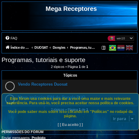
Mega Receptores
FAQ
Índice do fórum
DUOSAT
Dongles
Programas, tutoriais e suporte
Programas, tutoriais e suporte
2 tópicos • Página
1
de
1
Tópicos
Vendo Receptores Duosat
Este fórum usa cookies para dar a você uma maior e mais relevante
experiência. Para usá-lo, você precisa aceitar nossa política de cookies.
2 tópicos • Página
1
de
1
Você pode saber mais sobre isso clicando em "Políticas" no rodapé da
página.
Ir para
[ [ Eu aceito ] ]
PERMISSÕES DO FÓRUM
Enviar mensagens:
Proibido