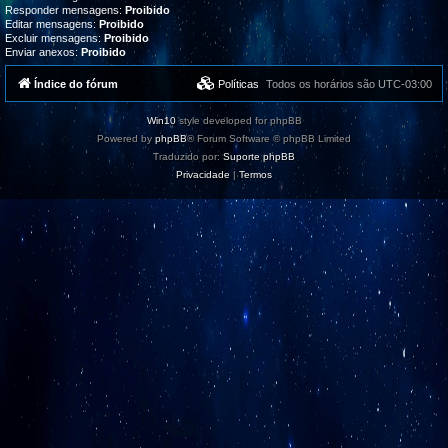
Responder mensagens:
Proibido
Editar mensagens:
Proibido
Excluir mensagens:
Proibido
Enviar anexos:
Proibido
Índice do fórum
Políticas
Todos os horários são
UTC-03:00
Win10
style developed for phpBB
Powered by
phpBB
® Forum Software © phpBB Limited
Traduzido por:
Suporte phpBB
Privacidade
|
Termos