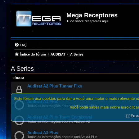
Mega Receptores
Tudo sobre receptores aqui
FAQ
Índice do fórum
AUDISAT
A Series
A Series
FÓRUM
Audisat A2 Plus Tunner Fixo
Este fórum usa cookies para dar a você uma maior e mais relevante exp
Audisat A1 Plus
Todas as informações sobre o AudiSat A1 Plus
Você pode saber mais sobre isso clican
[ [ Eu a
Audisat A2 Plus Tuner Encaixavel
Todas as informações sobre o AudiSat A2
Audisat A3 Plus
Todas as informações sobre o AudiSat A3 Plus