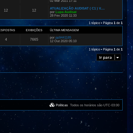
02 Mar 2021 17:11
ATUALIZAÇÃO AUDISAT ( C1 ) V.…
12
12
por
Lupa Audisat
28 Fev 2020 11:33
1 tópico • Página
1
de
1
ESPOSTAS
EXIBIÇÕES
ÚLTIMA MENSAGEM
por
pp9441185
4
7665
12 Out 2020 05:10
1 tópico • Página
1
de
1
Ir para
Políticas
Todos os horários são
UTC-03:00