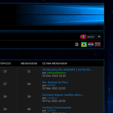
TÓPICOS
MENSAGENS
ÚLTIMA MENSAGEM
ATUALIZAÇÃO AUDISAT ( A2 PLUS…
15
21
por
valcineibarros
23 Dez 2019 16:20
Re: Audsat A1 Plus
37
44
por
AZFAZ
02 Mar 2021 12:53
[Dúvida] Algum satélite abrin…
34
34
por
cesarss
03 Fev 2021 18:33
Audisat Funcionando
34
46
por
AZFAZ