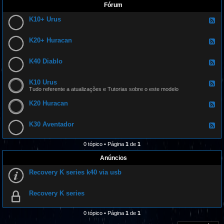
Fórum
K10+ Urus
F
e
e
d
K20+ Huracan
F
-
e
K
e
1
d
K40 Diablo
0
F
-
+
e
K
U
e
2
r
d
K10 Urus
0
F
u
-
+
e
Tudo referente a atualizações e Tutorias sobre o este modelo
s
K
H
e
4
u
d
K20 Huracan
0
F
r
-
D
e
a
K
i
e
c
1
a
d
K30 Aventador
a
0
F
b
-
n
U
e
l
K
r
e
o
2
u
d
0 tópico • Página
1
de
1
0
s
-
H
K
Anúncios
u
3
r
0
a
Recovery K series k40 via usb
A
c
v
a
e
n
n
Recovery K series
t
a
d
0 tópico • Página
1
de
1
o
r