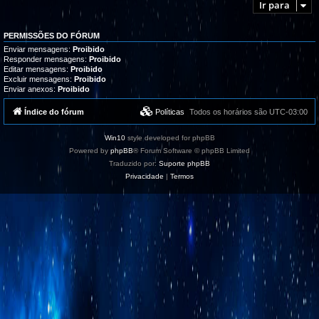
Ir para
PERMISSÕES DO FÓRUM
Enviar mensagens:
Proibido
Responder mensagens:
Proibido
Editar mensagens:
Proibido
Excluir mensagens:
Proibido
Enviar anexos:
Proibido
Índice do fórum
Políticas
Todos os horários são
UTC-03:00
Win10
style developed for phpBB
Powered by
phpBB
® Forum Software © phpBB Limited
Traduzido por:
Suporte phpBB
Privacidade
|
Termos