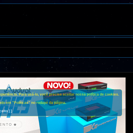
eriência. Para usá-lo, você precisa aceitar nossa política de cookies.
do em "Políticas" no rodapé da página.
ceito ] ]