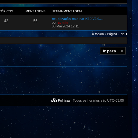
TÓPICOS
MENSAGENS
ÚLTIMA MENSAGEM
Atualização Audisat K10 V2.0.…
42
55
por
admin
03 Mai 2024 12:11
0 tópico • Página
1
de
1
Ir para
Políticas
Todos os horários são
UTC-03:00