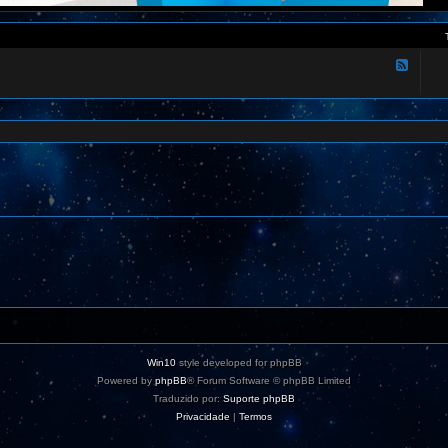
F
e
e
d
-
A
t
u
a
l
i
z
a
ç
õ
e
s
K
1
0
U
r
u
s
Win10
style developed for phpBB
Powered by
phpBB
® Forum Software © phpBB Limited
Traduzido por:
Suporte phpBB
Privacidade
|
Termos