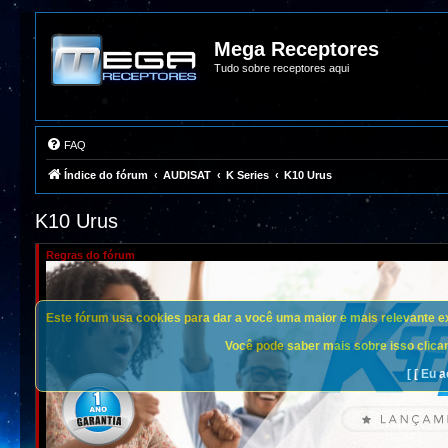
Mega Receptores
Tudo sobre receptores aqui
FAQ
Índice do fórum
AUDISAT
K Series
K10 Urus
K10 Urus
Regras do fórum
Este fórum usa cookies para dar a você uma maior e mais relevante exp
Você pode saber mais sobre isso clican
[ [ Eu a