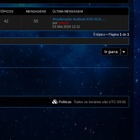
TÓPICOS
MENSAGENS
ÚLTIMA MENSAGEM
Atualização Audisat K10 V2.0.…
42
55
por
admin
03 Mai 2024 12:11
0 tópico • Página
1
de
1
Ir para
Políticas
Todos os horários são
UTC-03:00