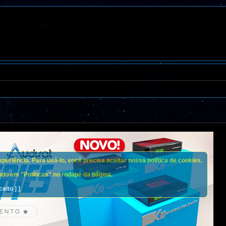
eriência. Para usá-lo, você precisa aceitar nossa política de cookies.
do em "Políticas" no rodapé da página.
ceito ] ]