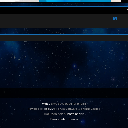
F
e
e
d
-
A
t
u
a
l
i
z
a
ç
õ
e
s
K
1
0
U
r
u
s
Win10
style developed for phpBB
Powered by
phpBB
® Forum Software © phpBB Limited
Traduzido por:
Suporte phpBB
Privacidade
|
Termos