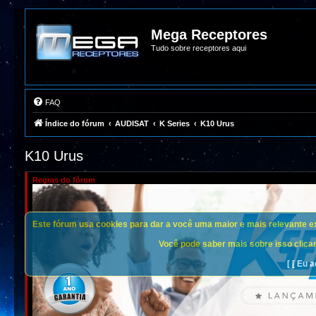
Mega Receptores
Tudo sobre receptores aqui
FAQ
Índice do fórum
AUDISAT
K Series
K10 Urus
K10 Urus
Regras do fórum
Este fórum usa cookies para dar a você uma maior e mais relevante exp
Você pode saber mais sobre isso clican
[ [ Eu a