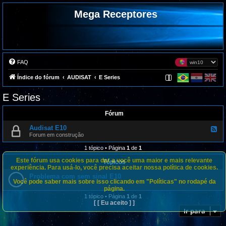
Mega Receptores
FAQ
Índice do fórum
AUDISAT
E Series
E Series
Fórum
Audisat E10
F
e
Forum em construção
e
d
1 tópico • Página
1
de
1
-
A
Este fórum usa cookies para dar a você uma maior e mais relevante
Tópicos
u
experiência. Para usá-lo, você precisa aceitar nossa política de cookies.
d
Problema com sem sinal E10
i
Você pode saber mais sobre isso clicando em "Políticas" no rodapé da
s
página.
a
t
1 tópico • Página
1
de
1
E
[ [ Eu aceito ] ]
1
Ir para
0