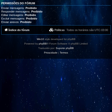
PERMISSÕES DO FÓRUM
Enviar mensagens:
Proibido
Responder mensagens:
Proibido
Editar mensagens:
Proibido
Excluir mensagens:
Proibido
Enviar anexos:
Proibido
Índice do fórum
Políticas
Todos os horários são
UTC-03:00
Win10
style developed for phpBB
Powered by
phpBB
® Forum Software © phpBB Limited
Traduzido por:
Suporte phpBB
Privacidade
|
Termos