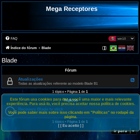
Mega Receptores
FAQ
Índice do fórum
Blade
Blade
Fórum
Atualizações
F
e
Todas as atualizações referente ao modelo Blade B1
e
d
1 tópico • Página
1
de
1
-
A
Este fórum usa cookies para dar a você uma maior e mais relevante
Tópicos
t
experiência. Para usá-lo, você precisa aceitar nossa política de cookies.
u
Recovery Blade tv stick
a
Você pode saber mais sobre isso clicando em "Políticas" no rodapé da
l
página.
i
z
1 tópico • Página
1
de
1
a
[ [ Eu aceito ] ]
ç
Ir para
õ
e
s