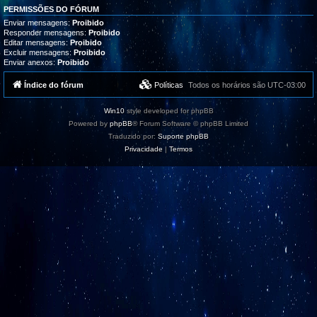
PERMISSÕES DO FÓRUM
Enviar mensagens:
Proibido
Responder mensagens:
Proibido
Editar mensagens:
Proibido
Excluir mensagens:
Proibido
Enviar anexos:
Proibido
Índice do fórum
Políticas
Todos os horários são
UTC-03:00
Win10
style developed for phpBB
Powered by
phpBB
® Forum Software © phpBB Limited
Traduzido por:
Suporte phpBB
Privacidade
|
Termos