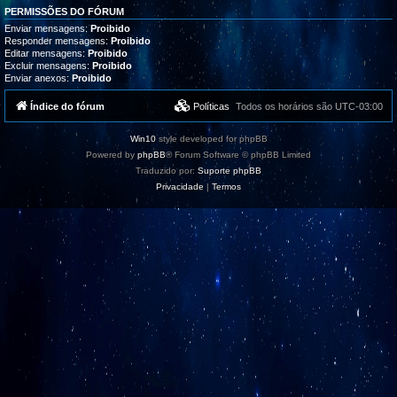
PERMISSÕES DO FÓRUM
Enviar mensagens:
Proibido
Responder mensagens:
Proibido
Editar mensagens:
Proibido
Excluir mensagens:
Proibido
Enviar anexos:
Proibido
Índice do fórum
Políticas
Todos os horários são
UTC-03:00
Win10
style developed for phpBB
Powered by
phpBB
® Forum Software © phpBB Limited
Traduzido por:
Suporte phpBB
Privacidade
|
Termos