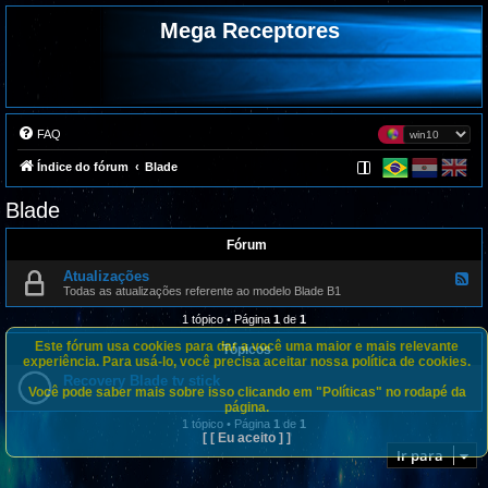
Mega Receptores
FAQ
Índice do fórum
Blade
Blade
Fórum
Atualizações
F
e
Todas as atualizações referente ao modelo Blade B1
e
d
1 tópico • Página
1
de
1
-
A
Este fórum usa cookies para dar a você uma maior e mais relevante
Tópicos
t
experiência. Para usá-lo, você precisa aceitar nossa política de cookies.
u
Recovery Blade tv stick
a
Você pode saber mais sobre isso clicando em "Políticas" no rodapé da
l
página.
i
z
1 tópico • Página
1
de
1
a
[ [ Eu aceito ] ]
ç
Ir para
õ
e
s