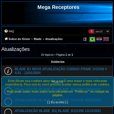
Mega Receptores
FAQ
Índice do fórum
Blade
Atualizações
Atualizações
20 tópicos • Página
1
de
1
Anúncios
BLADE B1 NOVA ATUALIZAÇÃO CODIGO PRIME VISION V
4.01 - 12/01/2024
Este fórum usa cookies para dar a você uma maior e mais relevante
Tópicos
experiência. Para usá-lo, você precisa aceitar nossa política de cookies.
ATUALIZAÇÃO BLADE_B1( BLADE_B1)V298 03/06/2022
Você pode saber mais sobre isso clicando em "Políticas" no rodapé da
página.
ATUALIZAÇÃO BLADE_B1( BLADE_B1)V296 20/04/2022
[ [ Eu aceito ] ]
ATUALIZAÇÃO BLADE_B1( BLADE_B1)V292 13/12/2021