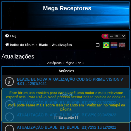
Mega Receptores
FAQ
Índice do fórum
Blade
Atualizações
Atualizações
20 tópicos • Página
1
de
1
Anúncios
BLADE B1 NOVA ATUALIZAÇÃO CODIGO PRIME VISION V
4.01 - 12/01/2024
Este fórum usa cookies para dar a você uma maior e mais relevante
Tópicos
experiência. Para usá-lo, você precisa aceitar nossa política de cookies.
ATUALIZAÇÃO BLADE_B1( BLADE_B1)V298 03/06/2022
Você pode saber mais sobre isso clicando em "Políticas" no rodapé da
página.
ATUALIZAÇÃO BLADE_B1( BLADE_B1)V296 20/04/2022
[ [ Eu aceito ] ]
ATUALIZAÇÃO BLADE_B1( BLADE_B1)V292 13/12/2021