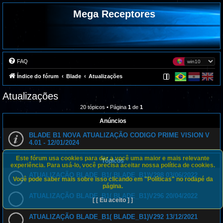
Mega Receptores
FAQ
Índice do fórum
Blade
Atualizações
Atualizações
20 tópicos • Página
1
de
1
Anúncios
BLADE B1 NOVA ATUALIZAÇÃO CODIGO PRIME VISION V
4.01 - 12/01/2024
Este fórum usa cookies para dar a você uma maior e mais relevante
Tópicos
experiência. Para usá-lo, você precisa aceitar nossa política de cookies.
ATUALIZAÇÃO BLADE_B1( BLADE_B1)V298 03/06/2022
Você pode saber mais sobre isso clicando em "Políticas" no rodapé da
página.
ATUALIZAÇÃO BLADE_B1( BLADE_B1)V296 20/04/2022
[ [ Eu aceito ] ]
ATUALIZAÇÃO BLADE_B1( BLADE_B1)V292 13/12/2021