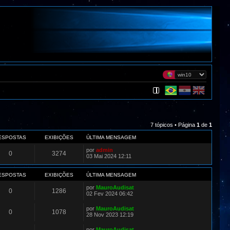
7 tópicos • Página
1
de
1
ESPOSTAS
EXIBIÇÕES
ÚLTIMA MENSAGEM
por
admin
0
3274
03 Mai 2024 12:11
ESPOSTAS
EXIBIÇÕES
ÚLTIMA MENSAGEM
por
MauroAudisat
0
1286
02 Fev 2024 06:42
por
MauroAudisat
0
1078
28 Nov 2023 12:19
por
MauroAudisat