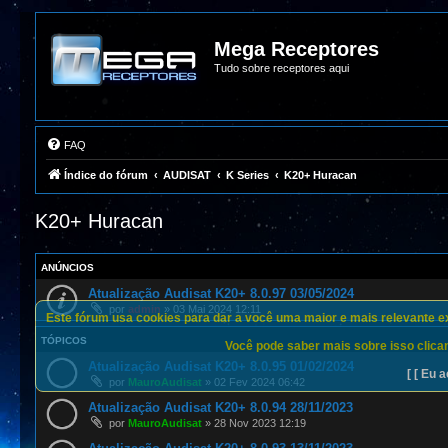
Mega Receptores
Tudo sobre receptores aqui
FAQ
Índice do fórum
AUDISAT
K Series
K20+ Huracan
K20+ Huracan
ANÚNCIOS
Atualização Audisat K20+ 8.0.97 03/05/2024
por
admin
»
03 Mai 2024 12:11
Este fórum usa cookies para dar a você uma maior e mais relevante exp
TÓPICOS
Você pode saber mais sobre isso clican
Atualização Audisat K20+ 8.0.95 01/02/2024
[ [ Eu a
por
MauroAudisat
»
02 Fev 2024 06:42
Atualização Audisat K20+ 8.0.94 28/11/2023
por
MauroAudisat
»
28 Nov 2023 12:19