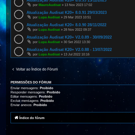
Atualização Audisat K20+ 8.0.93 13/11/2023
por
MauroAudisat
»
13 Nov 2023 17:02
Atualização Audisat K20+ 8.0.91 29/03/2023
por
Lupa Audisat
»
29 Mar 2023 10:51
Atualização Audisat K20+ 8.0.90 28/11/2022
por
Lupa Audisat
»
28 Nov 2022 09:37
Atualização Audisat K20+ V2.0.89 - 30/09/2022
por
Lupa Audisat
»
30 Set 2022 13:30
Atualização Audisat K20+ V2.0.88 - 13/07/2022
por
Lupa Audisat
»
13 Jul 2022 10:16
Voltar ao Índice do Fórum
PERMISSÕES DO FÓRUM
Enviar mensagens:
Proibido
Responder mensagens:
Proibido
Editar mensagens:
Proibido
Excluir mensagens:
Proibido
Enviar anexos:
Proibido
Índice do fórum