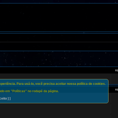
R
eriência. Para usá-lo, você precisa aceitar nossa política de cookies.
R
do em "Políticas" no rodapé da página.
ceito ] ]