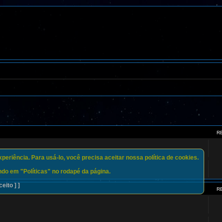
R
eriência. Para usá-lo, você precisa aceitar nossa política de cookies.
do em "Políticas" no rodapé da página.
ceito ] ]
R