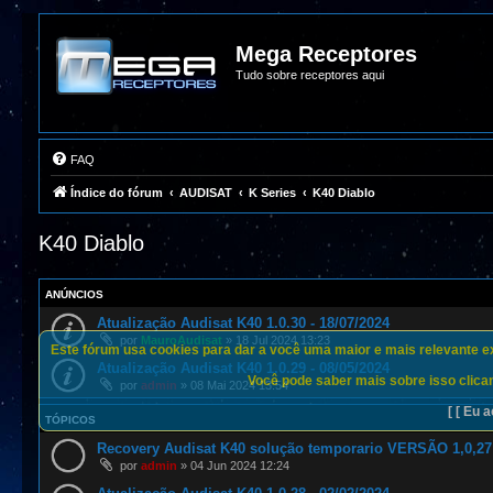
Mega Receptores
Tudo sobre receptores aqui
FAQ
Índice do fórum
AUDISAT
K Series
K40 Diablo
K40 Diablo
ANÚNCIOS
Atualização Audisat K40 1.0.30 - 18/07/2024
por
MauroAudisat
»
18 Jul 2024 13:23
Este fórum usa cookies para dar a você uma maior e mais relevante exp
Atualização Audisat K40 1.0.29 - 08/05/2024
Você pode saber mais sobre isso clican
por
admin
»
08 Mai 2024 13:54
[ [ Eu a
TÓPICOS
Recovery Audisat K40 solução temporario VERSÃO 1,0,27
por
admin
»
04 Jun 2024 12:24