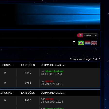
11 tópicos • Página
1
de
1
ESPOSTAS
EXIBIÇÕES
ÚLTIMA MENSAGEM
por
MauroAudisat
0
7349
18 Jul 2024 13:23
por
admin
0
2981
08 Mai 2024 13:54
ESPOSTAS
EXIBIÇÕES
ÚLTIMA MENSAGEM
por
admin
0
1620
04 Jun 2024 12:24
por
MauroAudisat