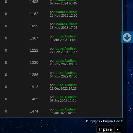
0
1408
02 Fev 2024 06:45
por
MauroAudisat
0
1162
28 Nov 2023 12:20
por
MauroAudisat
0
1099
13 Nov 2023 17:05
por
Lupa Audisat
0
1367
10 Abr 2023 11:54
por
Lupa Audisat
0
1222
27 Fev 2023 16:37
por
Lupa Audisat
0
1330
28 Nov 2022 09:37
por
Lupa Audisat
0
1286
04 Nov 2022 07:00
por
Lupa Audisat
0
1913
21 Out 2022 14:28
por
Lupa Audisat
0
1405
05 Set 2022 12:01
por
Lupa Audisat
0
1474
13 Jul 2022 10:16
11 tópicos • Página
1
de
1
Ir para