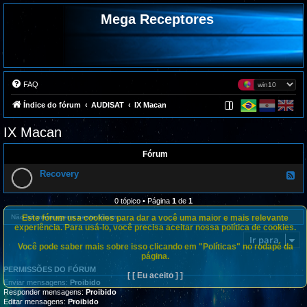
Mega Receptores
FAQ
Índice do fórum
AUDISAT
IX Macan
IX Macan
Fórum
Recovery
F
e
e
d
0 tópico • Página
1
de
1
-
R
Este fórum usa cookies para dar a você uma maior e mais relevante
Não há mensagens neste fórum.
e
experiência. Para usá-lo, você precisa aceitar nossa política de cookies.
c
Ir para
o
Você pode saber mais sobre isso clicando em "Políticas" no rodapé da
v
página.
e
r
PERMISSÕES DO FÓRUM
y
[ [ Eu aceito ] ]
Enviar mensagens:
Proibido
Responder mensagens:
Proibido
Editar mensagens:
Proibido