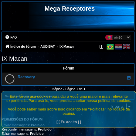
Mega Receptores
FAQ
Índice do fórum
AUDISAT
IX Macan
IX Macan
Fórum
Recovery
F
e
e
d
0 tópico • Página
1
de
1
-
R
Este fórum usa cookies para dar a você uma maior e mais relevante
Não há mensagens neste fórum.
e
experiência. Para usá-lo, você precisa aceitar nossa política de cookies.
c
Ir para
o
Você pode saber mais sobre isso clicando em "Políticas" no rodapé da
v
página.
e
r
PERMISSÕES DO FÓRUM
y
[ [ Eu aceito ] ]
Enviar mensagens:
Proibido
Responder mensagens:
Proibido
Editar mensagens:
Proibido