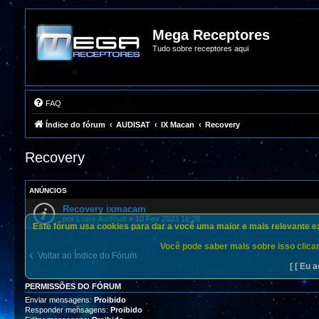
Mega Receptores
Tudo sobre receptores aqui
FAQ
Índice do fórum
AUDISAT
IX Macan
Recovery
Recovery
ANÚNCIOS
Recovery ixmacam
por
Lupa Audisat
»
10 Fev 2023 16:28
Este fórum usa cookies para dar a você uma maior e mais relevante exp
Você pode saber mais sobre isso clican
Voltar ao Índice do Fórum
[ [ Eu a
PERMISSÕES DO FÓRUM
Enviar mensagens:
Proibido
Responder mensagens:
Proibido