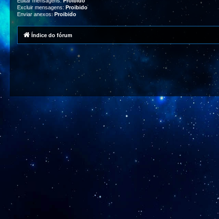
Editar mensagens:
Proibido
Excluir mensagens:
Proibido
Enviar anexos:
Proibido
Índice do fórum