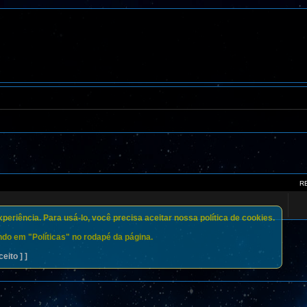
R
eriência. Para usá-lo, você precisa aceitar nossa política de cookies.
do em "Políticas" no rodapé da página.
ceito ] ]