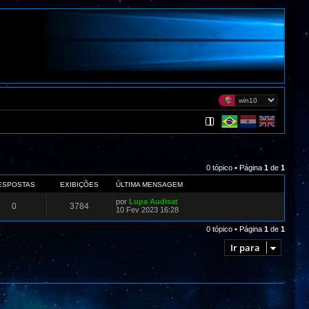
0 tópico • Página
1
de
1
ESPOSTAS
EXIBIÇÕES
ÚLTIMA MENSAGEM
por
Lupa Audisat
0
3784
10 Fev 2023 16:28
0 tópico • Página
1
de
1
Ir para