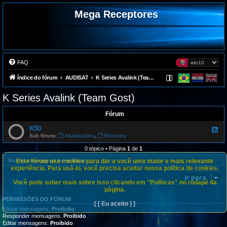
Mega Receptores
FAQ
Índice do fórum
AUDISAT
K Series Avalink (Team Gost)
K Series Avalink (Team Gost)
Fórum
K50
F
e
,
Sub fóruns:
Atualizações
Recovery
e
d
0 tópico • Página
1
de
1
-
K
Este fórum usa cookies para dar a você uma maior e mais relevante
Não há mensagens neste fórum.
5
experiência. Para usá-lo, você precisa aceitar nossa política de cookies.
0
Ir para
Você pode saber mais sobre isso clicando em "Políticas" no rodapé da
página.
PERMISSÕES DO FÓRUM
[ [ Eu aceito ] ]
Enviar mensagens:
Proibido
Responder mensagens:
Proibido
Editar mensagens:
Proibido