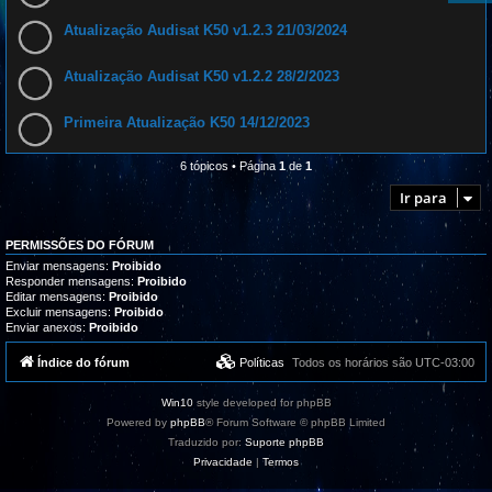
Atualização Audisat K50 v1.2.3 21/03/2024
Atualização Audisat K50 v1.2.2 28/2/2023
Primeira Atualização K50 14/12/2023
6 tópicos • Página
1
de
1
Ir para
PERMISSÕES DO FÓRUM
Enviar mensagens:
Proibido
Responder mensagens:
Proibido
Editar mensagens:
Proibido
Excluir mensagens:
Proibido
Enviar anexos:
Proibido
Índice do fórum
Políticas
Todos os horários são
UTC-03:00
Win10
style developed for phpBB
Powered by
phpBB
® Forum Software © phpBB Limited
Traduzido por:
Suporte phpBB
Privacidade
|
Termos