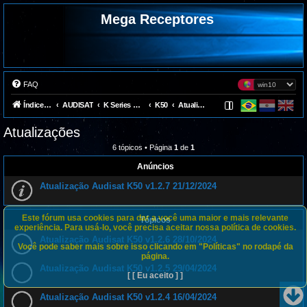
Mega Receptores
FAQ
Índice do fórum
AUDISAT
K Series Avalink (Team Gost)
K50
Atualizações
Atualizações
6 tópicos • Página
1
de
1
Anúncios
Atualização Audisat K50 v1.2.7 21/12/2024
Este fórum usa cookies para dar a você uma maior e mais relevante
Tópicos
experiência. Para usá-lo, você precisa aceitar nossa política de cookies.
Atualização Audisat K50 v1.2.6 28/10/2024
Você pode saber mais sobre isso clicando em "Políticas" no rodapé da
página.
Atualização Audisat K50 v1.2.5 29/04/2024
[ [ Eu aceito ] ]
Atualização Audisat K50 v1.2.4 16/04/2024