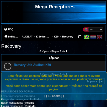
Mega Receptores
FAQ
Índice do fórum
AUDISAT
K Series Avalink (Team Gost)
K50
Recovery
Recovery
1 tópico • Página
1
de
1
Tópicos
Recvery Usb Audisat K50
1 tópico • Página
1
de
1
Este fórum usa cookies para dar a você uma maior e mais relevante
experiência. Para usá-lo, você precisa aceitar nossa política de cookies.
Ir para
Você pode saber mais sobre isso clicando em "Políticas" no rodapé da
página.
PERMISSÕES DO FÓRUM
[ [ Eu aceito ] ]
Enviar mensagens:
Proibido
Responder mensagens:
Proibido
Editar mensagens:
Proibido
Excluir mensagens:
Proibido