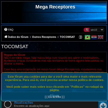
Mega Receptores
FAQ
Índice do fórum
Outros Receptores
TOCOMSAT
TOCOMSAT
Regras do fórum
Não é permitido xingar, falar mal ou faltar com respeito aos admin e moderadores.
Aceitamos criticas construtivas mas não aceitamos de forma alguma brincadeiras ou
difamar a marca.
Caso faça uma reclamação em nosso forum (Mega Receptores), estudaremos sua
reclamação e assim iremos fazer o possível para melhorar. Mas se fizer brincadeiras
com má intenção ou reclamação de forma inadequada com ofensas, seu post será
Este fórum usa cookies para dar a você uma maior e mais relevante
excluído e seu usuário banido.
experiência. Para usá-lo, você precisa aceitar nossa política de cookies.
Acreditamos que isso esteja afetando o nosso bom suporte e vamos levar isso mais
Você pode saber mais sobre isso clicando em "Políticas" no rodapé da
a sério.
página.
Fórum
[ [ Eu aceito ] ]
Atualizações
F
e
Encontre as atualizações aqui