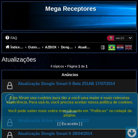
Mega Receptores
FAQ
Índice do fórum
Outros Receptores
AZBOX
Dongles
Atualizações
Atualizações
4 tópicos • Página
1
de
1
Anúncios
Atualização Dongle Smart II Beta 251AB 17/07/2014
Atualização Dongle Smart II 205B V.502(Azul) 17/07/2014
Este fórum usa cookies para dar a você uma maior e mais relevante
experiência. Para usá-lo, você precisa aceitar nossa política de cookies.
Você pode saber mais sobre isso clicando em "Políticas" no rodapé da
Tópicos
página.
Atualização Azbox smart I 14/03/2013
[ [ Eu aceito ] ]
Atualização Dongle Smart II 28/04/2014