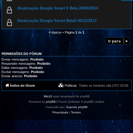
Atualização Dongle Smart II Beta 28/04/2014
Atualização Dongle Smart BetaII 05/11/2013
4 tópicos • Página
1
de
1
Ir para
PERMISSÕES DO FÓRUM
Enviar mensagens:
Proibido
Responder mensagens:
Proibido
Editar mensagens:
Proibido
Excluir mensagens:
Proibido
Enviar anexos:
Proibido
Índice do fórum
Políticas
Todos os horários são
UTC-03:00
Win10
style developed for phpBB
Powered by
phpBB
® Forum Software © phpBB Limited
Traduzido por:
Suporte phpBB
Privacidade
|
Termos