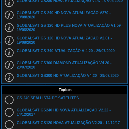
GLOBALSAT GS280 NOVA ATUALIZAÇÀO V147 - 07/09/2020
d
o
s
GLOBALSAT GS 240 HD NOVA ATUALIZAÇÃO V270 -
i
19/08/2020
s
t
e
GLOBALSAT GS 120 HD PLUS NOVA ATUALIZAÇÃO V1.59 -
m
19/08/2020
a
a
c
GLOBALSAT GS 120 HD NOVA ATUALIZAÇÃO V2.61 -
a
19/08/2020
b
o
GLOBALSAT GS 340 ATUALIZAÇÃO V 4.20 - 29/07/2020
G
l
o
b
GLOBALSAT GS300 DIAMOND ATUALIZAÇÃO V4.20 -
a
29/07/2020
l
s
GLOBALSAT GS300 HD ATUALIZAÇÃO V4.20 - 29/07/2020
a
t
B
r
a
Tópicos
s
i
GS 240 SEM LISTA DE SATELITES
l
GLOBALSAT GS240 HD NOVA ATUALIZAÇÃO V2.22 -
14/12/2017
GLOBALSAT GS120 NOVA ATUALIZAÇÃO V2.20 - 14/12/17