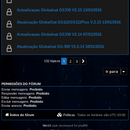
Actualizaçao Globalsat GS330 V2.15 13/01/2016
Atualização GlobalSat GS111/GS111Plus V.2.15 13/01/2016
Actualizaçao Globalsat GS330 V2.14 07/01/2016
Atualização Globalsat GS-300 V2.0.14 10/01/2016
1
2
3
Próximo
132 tópicos
Ir para
PERMISSÕES DO FÓRUM
Enviar mensagens:
Proibido
Responder mensagens:
Proibido
Editar mensagens:
Proibido
Excluir mensagens:
Proibido
Enviar anexos:
Proibido
Índice do fórum
Políticas
Todos os horários são
UTC-03:00
Win10
style developed for phpBB