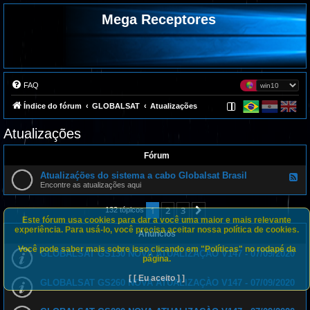
Mega Receptores
FAQ
Índice do fórum
GLOBALSAT
Atualizações
Atualizações
Fórum
Atualizaḉões do sistema a cabo Globalsat Brasil
F
e
Encontre as atualizações aqui
e
d
1
2
3
Próximo
-
132 tópicos
A
Este fórum usa cookies para dar a você uma maior e mais relevante
t
experiência. Para usá-lo, você precisa aceitar nossa política de cookies.
Anúncios
u
a
Você pode saber mais sobre isso clicando em "Políticas" no rodapé da
l
GLOBALSAT GS130 NOVA ATUALIZAÇÀO V147 - 07/09/2020
página.
i
z
a
[ [ Eu aceito ] ]
GLOBALSAT GS260 NOVA ATUALIZAÇÀO V147 - 07/09/2020
ḉ
õ
e
s