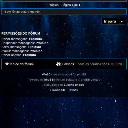
l
e
r
i
d
0 tópico • Página
1
de
1
o
z
-
g
a
R
Este fórum está trancado
r
ç
e
a
õ
c
m
Ir para
e
l
a
s
a
s
m
,
a
t
PERMISSÕES DO FÓRUM
ç
u
õ
Enviar mensagens:
Proibido
t
e
Responder mensagens:
Proibido
o
s
Editar mensagens:
Proibido
r
/
i
Excluir mensagens:
Proibido
S
a
Enviar anexos:
Proibido
u
i
g
s
e
Índice do fórum
Políticas
Todos os horários são
UTC-03:00
e
s
s
t
u
õ
p
Win10
style developed for phpBB
e
o
s
Powered by
phpBB
® Forum Software © phpBB Limited
r
t
Traduzido por:
Suporte phpBB
e
Privacidade
|
Termos