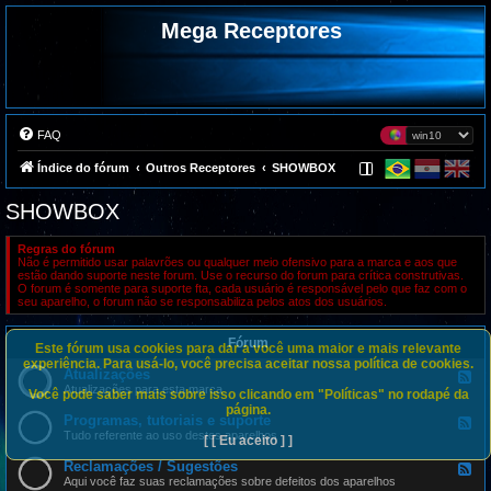
Mega Receptores
FAQ
Índice do fórum
Outros Receptores
SHOWBOX
SHOWBOX
Regras do fórum
Não é permitido usar palavrões ou qualquer meio ofensivo para a marca e aos que
estão dando suporte neste forum. Use o recurso do forum para crítica construtivas.
O forum é somente para suporte fta, cada usuário é responsável pelo que faz com o
seu aparelho, o forum não se responsabiliza pelos atos dos usuários.
Fórum
Este fórum usa cookies para dar a você uma maior e mais relevante
experiência. Para usá-lo, você precisa aceitar nossa política de cookies.
Atualizações
F
e
Atualizações para esta marca
Você pode saber mais sobre isso clicando em "Políticas" no rodapé da
e
página.
d
Programas, tutoriais e suporte
F
-
e
Tudo referente ao uso destes aparelhos
[ [ Eu aceito ] ]
A
e
t
d
Reclamações / Sugestões
u
F
-
a
e
Aqui você faz suas reclamações sobre defeitos dos aparelhos
P