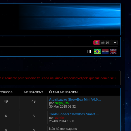
m é somente para suporte fta, cada usuário é responsável pelo que faz com o seu
TÓPICOS
MENSAGENS
ÚLTIMA MENSAGEM
Atualizaçao ShowBox Mini V0.0…
49
49
por
Nego_RS
30 Mar 2015 09:32
Tools Loader ShowBox Smart …
6
6
por
admin
25 Abr 2014 16:11
Não há mensagens
0
0