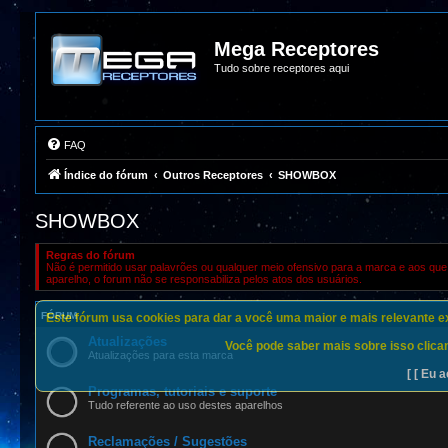
Mega Receptores
Tudo sobre receptores aqui
FAQ
Índice do fórum
Outros Receptores
SHOWBOX
SHOWBOX
Regras do fórum
Não é permitido usar palavrões ou qualquer meio ofensivo para a marca e aos que 
aparelho, o forum não se responsabiliza pelos atos dos usuários.
FÓRUM
Este fórum usa cookies para dar a você uma maior e mais relevante exp
Atualizações
Você pode saber mais sobre isso clican
Atualizações para esta marca
[ [ Eu a
Programas, tutoriais e suporte
Tudo referente ao uso destes aparelhos
Reclamações / Sugestões