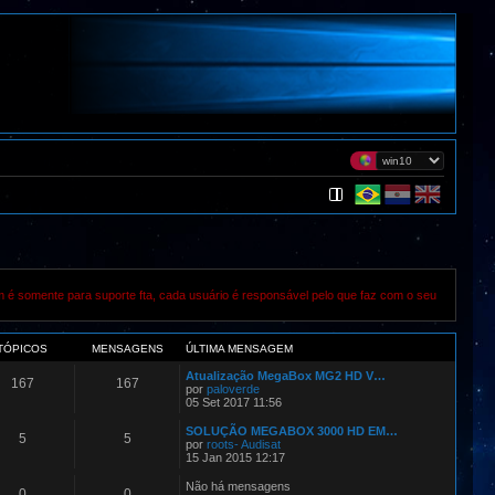
m é somente para suporte fta, cada usuário é responsável pelo que faz com o seu
TÓPICOS
MENSAGENS
ÚLTIMA MENSAGEM
Atualização MegaBox MG2 HD V…
167
167
por
paloverde
05 Set 2017 11:56
SOLUÇÃO MEGABOX 3000 HD EM…
5
5
por
roots- Audisat
15 Jan 2015 12:17
Não há mensagens
0
0