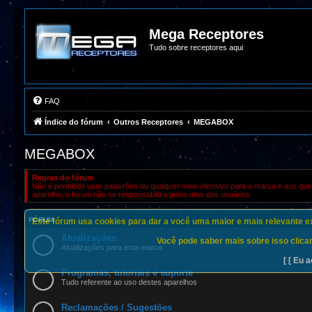
Mega Receptores
Tudo sobre receptores aqui
FAQ
Índice do fórum
Outros Receptores
MEGABOX
MEGABOX
Regras do fórum
Não é permitido usar palavrões ou qualquer meio ofensivo para a marca e aos que 
aparelho, o forum não se responsabiliza pelos atos dos usuários.
FÓRUM
Este fórum usa cookies para dar a você uma maior e mais relevante exp
Atualizações
Você pode saber mais sobre isso clican
Atualizações para esta marca
[ [ Eu a
Programas, tutoriais e suporte
Tudo referente ao uso destes aparelhos
Reclamações / Sugestões