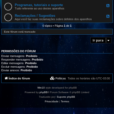
e
d
Programas, tutoriais e suporte
F
-
e
Tudo referente ao uso destes aparelhos
A
e
t
d
Reclamações / Sugestões
u
F
-
a
e
Aqui você faz suas reclamações sobre defeitos dos aparelhos
P
l
e
r
i
d
0 tópico • Página
1
de
1
o
z
-
g
a
R
Este fórum está trancado
r
ç
e
a
õ
c
m
Ir para
e
l
a
s
a
s
m
,
a
t
PERMISSÕES DO FÓRUM
ç
u
õ
Enviar mensagens:
Proibido
t
e
Responder mensagens:
Proibido
o
s
Editar mensagens:
Proibido
r
/
i
Excluir mensagens:
Proibido
S
a
Enviar anexos:
Proibido
u
i
g
s
e
Índice do fórum
Políticas
Todos os horários são
UTC-03:00
e
s
s
t
u
õ
p
Win10
style developed for phpBB
e
o
s
Powered by
phpBB
® Forum Software © phpBB Limited
r
t
Traduzido por:
Suporte phpBB
e
Privacidade
|
Termos