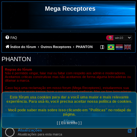
Mega Receptores
FAQ
Índice do fórum
Outros Receptores
PHANTON
PHANTON
Regras do fórum
Não é permitido xingar, falar mal ou faltar com respeito aos admin e moderadores.
Aceitamos criticas construtivas mas não aceitamos de forma alguma brincadeiras ou
difamar a marca.
Caso faça uma reclamação em nosso forum (Mega Receptores), estudaremos sua
reclamação e assim iremos fazer o possível para melhorar. Mas se fizer brincadeiras
com má intenção ou reclamação de forma inadequada com ofensas, seu post será
Este fórum usa cookies para dar a você uma maior e mais relevante
excluído e seu usuário banido.
experiência. Para usá-lo, você precisa aceitar nossa política de cookies.
Acreditamos que isso esteja afetando o nosso bom suporte e vamos levar isso mais
Você pode saber mais sobre isso clicando em "Políticas" no rodapé da
a sério.
página.
Fórum
[ [ Eu aceito ] ]
Atualizações
F
e
Atualizações para esta marca