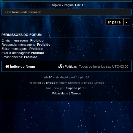
l
e
r
i
d
0 tópico • Página
1
de
1
o
z
-
g
a
R
Este fórum está trancado
r
ç
e
a
õ
c
m
Ir para
e
l
a
s
a
s
m
,
a
t
PERMISSÕES DO FÓRUM
ç
u
õ
Enviar mensagens:
Proibido
t
e
Responder mensagens:
Proibido
o
s
Editar mensagens:
Proibido
r
/
i
Excluir mensagens:
Proibido
S
a
Enviar anexos:
Proibido
u
i
g
s
e
Índice do fórum
Políticas
Todos os horários são
UTC-03:00
e
s
s
t
u
õ
p
Win10
style developed for phpBB
e
o
s
Powered by
phpBB
® Forum Software © phpBB Limited
r
t
Traduzido por:
Suporte phpBB
e
Privacidade
|
Termos