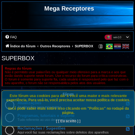
Mega Receptores
FAQ
Índice do fórum
Outros Receptores
SUPERBOX
SUPERBOX
Regras do fórum
Não é permitido usar palavrões ou qualquer meio ofensivo para a marca e aos que
estão dando suporte neste forum. Use o recurso do forum para crítica construtivas.
O forum é somente para suporte fta, cada usuário é responsável pelo que faz com o
seu aparelho, o forum não se responsabiliza pelos atos dos usuários.
Fórum
Este fórum usa cookies para dar a você uma maior e mais relevante
experiência. Para usá-lo, você precisa aceitar nossa política de cookies.
Atualizações
F
e
Atualizações para esta marca
Você pode saber mais sobre isso clicando em "Políticas" no rodapé da
e
página.
d
Programas, tutoriais e suporte
F
-
e
Tudo referente ao uso destes aparelhos
[ [ Eu aceito ] ]
A
e
t
d
Reclamações / Sugestões
u
F
-
a
e
Aqui você faz suas reclamações sobre defeitos dos aparelhos
P