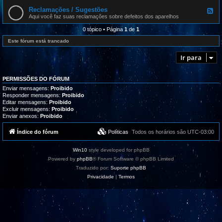
l
e
r
i
d
Reclamações / Sugestões
o
F
z
-
g
e
Aqui você faz suas reclamações sobre defeitos dos aparelhos
a
D
r
e
ç
o
a
d
0 tópico • Página
1
de
1
õ
n
m
-
e
g
a
R
Este fórum está trancado
s
l
s
e
e
,
c
s
Ir para
t
l
u
a
t
m
o
a
PERMISSÕES DO FÓRUM
r
ç
i
õ
Enviar mensagens:
Proibido
a
e
Responder mensagens:
Proibido
i
s
Editar mensagens:
Proibido
s
/
Excluir mensagens:
Proibido
e
S
Enviar anexos:
Proibido
s
u
u
g
p
e
Índice do fórum
Políticas
Todos os horários são
UTC-03:00
o
s
r
t
t
õ
Win10
style developed for phpBB
e
e
s
Powered by
phpBB
® Forum Software © phpBB Limited
Traduzido por:
Suporte phpBB
Privacidade
|
Termos