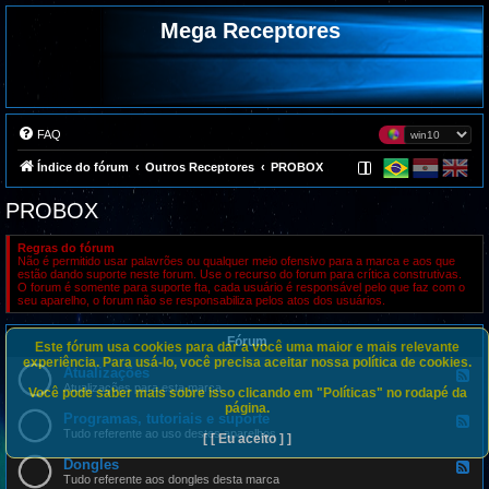
Mega Receptores
FAQ
Índice do fórum
Outros Receptores
PROBOX
PROBOX
Regras do fórum
Não é permitido usar palavrões ou qualquer meio ofensivo para a marca e aos que
estão dando suporte neste forum. Use o recurso do forum para crítica construtivas.
O forum é somente para suporte fta, cada usuário é responsável pelo que faz com o
seu aparelho, o forum não se responsabiliza pelos atos dos usuários.
Fórum
Este fórum usa cookies para dar a você uma maior e mais relevante
experiência. Para usá-lo, você precisa aceitar nossa política de cookies.
Atualizações
F
e
Atualizações para esta marca
Você pode saber mais sobre isso clicando em "Políticas" no rodapé da
e
página.
d
Programas, tutoriais e suporte
F
-
e
Tudo referente ao uso destes aparelhos
[ [ Eu aceito ] ]
A
e
t
d
Dongles
u
F
-
a
e
Tudo referente aos dongles desta marca
P