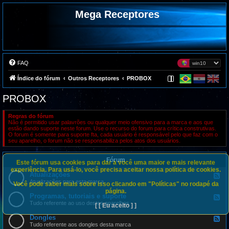
Mega Receptores
FAQ
Índice do fórum
Outros Receptores
PROBOX
PROBOX
Regras do fórum
Não é permitido usar palavrões ou qualquer meio ofensivo para a marca e aos que
estão dando suporte neste forum. Use o recurso do forum para crítica construtivas.
O forum é somente para suporte fta, cada usuário é responsável pelo que faz com o
seu aparelho, o forum não se responsabiliza pelos atos dos usuários.
Fórum
Este fórum usa cookies para dar a você uma maior e mais relevante
experiência. Para usá-lo, você precisa aceitar nossa política de cookies.
Atualizações
F
e
Atualizações para esta marca
Você pode saber mais sobre isso clicando em "Políticas" no rodapé da
e
página.
d
Programas, tutoriais e suporte
F
-
e
Tudo referente ao uso destes aparelhos
[ [ Eu aceito ] ]
A
e
t
d
Dongles
u
F
-
a
e
Tudo referente aos dongles desta marca
P