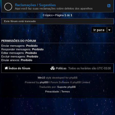
l
e
r
i
d
Reclamações / Sugestões
o
F
z
-
g
e
Aqui você faz suas reclamações sobre defeitos dos aparelhos
a
D
r
e
ç
o
a
d
0 tópico • Página
1
de
1
õ
n
m
-
e
g
a
R
Este fórum está trancado
s
l
s
e
e
,
c
s
Ir para
t
l
u
a
t
m
o
a
PERMISSÕES DO FÓRUM
r
ç
i
õ
Enviar mensagens:
Proibido
a
e
Responder mensagens:
Proibido
i
s
Editar mensagens:
Proibido
s
/
Excluir mensagens:
Proibido
e
S
Enviar anexos:
Proibido
s
u
u
g
p
e
Índice do fórum
Políticas
Todos os horários são
UTC-03:00
o
s
r
t
t
õ
Win10
style developed for phpBB
e
e
s
Powered by
phpBB
® Forum Software © phpBB Limited
Traduzido por:
Suporte phpBB
Privacidade
|
Termos