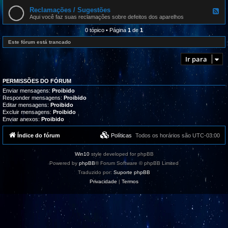
e
t
d
Reclamações / Sugestões
u
F
-
a
e
Aqui você faz suas reclamações sobre defeitos dos aparelhos
P
l
e
r
i
d
0 tópico • Página
1
de
1
o
z
-
g
a
R
Este fórum está trancado
r
ç
e
a
õ
c
m
Ir para
e
l
a
s
a
s
m
,
a
t
PERMISSÕES DO FÓRUM
ç
u
õ
Enviar mensagens:
Proibido
t
e
Responder mensagens:
Proibido
o
s
Editar mensagens:
Proibido
r
/
i
Excluir mensagens:
Proibido
S
a
Enviar anexos:
Proibido
u
i
g
s
e
Índice do fórum
Políticas
Todos os horários são
UTC-03:00
e
s
s
t
u
õ
p
Win10
style developed for phpBB
e
o
s
Powered by
phpBB
® Forum Software © phpBB Limited
r
t
Traduzido por:
Suporte phpBB
e
Privacidade
|
Termos