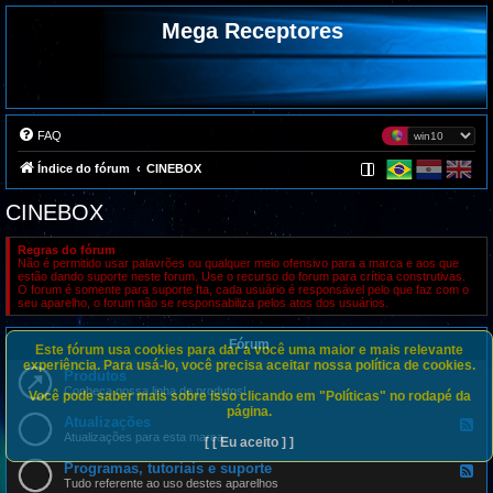
Mega Receptores
FAQ
Índice do fórum
CINEBOX
CINEBOX
Regras do fórum
Não é permitido usar palavrões ou qualquer meio ofensivo para a marca e aos que
estão dando suporte neste forum. Use o recurso do forum para crítica construtivas.
O forum é somente para suporte fta, cada usuário é responsável pelo que faz com o
seu aparelho, o forum não se responsabiliza pelos atos dos usuários.
Fórum
Este fórum usa cookies para dar a você uma maior e mais relevante
experiência. Para usá-lo, você precisa aceitar nossa política de cookies.
Produtos
Conheça nossa linha de produtos!
Você pode saber mais sobre isso clicando em "Políticas" no rodapé da
página.
Atualizações
F
e
Atualizações para esta marca
[ [ Eu aceito ] ]
e
d
Programas, tutoriais e suporte
F
-
e
Tudo referente ao uso destes aparelhos
A