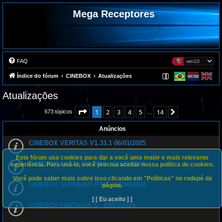
Mega Receptores
FAQ
Índice do fórum
CINEBOX
Atualizações
Atualizações
Página
1
de
14
1
2
3
4
5
14
Próximo
673 tópicos
…
Anúncios
CINEBOX VERITAS V1.33.1 06/01/2025
Este fórum usa cookies para dar a você uma maior e mais relevante
CINEBOX FANTASIA PRO - 14/06/2024
experiência. Para usá-lo, você precisa aceitar nossa política de cookies.
Você pode saber mais sobre isso clicando em "Políticas" no rodapé da
CINEBOX SUPREMO PRO - 14/06/2024
página.
[ [ Eu aceito ] ]
CINEBOX FANTASIA S - 09/03/2024