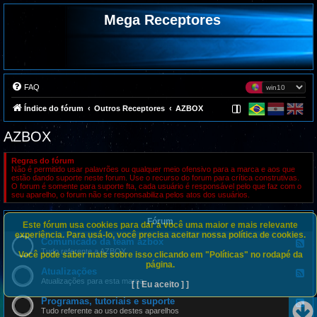
Mega Receptores
FAQ
Índice do fórum
Outros Receptores
AZBOX
AZBOX
Regras do fórum
Não é permitido usar palavrões ou qualquer meio ofensivo para a marca e aos que
estão dando suporte neste forum. Use o recurso do forum para crítica construtivas.
O forum é somente para suporte fta, cada usuário é responsável pelo que faz com o
seu aparelho, o forum não se responsabiliza pelos atos dos usuários.
Fórum
Este fórum usa cookies para dar a você uma maior e mais relevante
experiência. Para usá-lo, você precisa aceitar nossa política de cookies.
Comunicado da team azbox
F
e
Tudo referente a AZBOX
Você pode saber mais sobre isso clicando em "Políticas" no rodapé da
e
página.
d
Atualizações
F
-
e
Atualizações para esta marca
[ [ Eu aceito ] ]
C
e
o
d
Programas, tutoriais e suporte
m
F
-
u
e
Tudo referente ao uso destes aparelhos
A