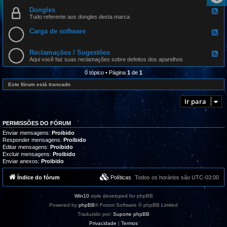
n
e
t
i
d
Dongles
u
F
c
-
a
e
Tudo referente aos dongles desta marca
a
P
l
e
d
r
i
d
Carga de software
o
o
F
z
-
d
g
e
a
D
a
r
e
ç
o
t
a
d
Reclamações / Sugestões
õ
n
F
e
m
-
e
g
e
Aqui você faz suas reclamações sobre defeitos dos aparelhos
a
a
C
s
l
e
m
s
a
e
d
0 tópico • Página
1
de
1
a
,
r
s
-
z
t
g
R
Este fórum está trancado
b
u
a
e
o
t
d
c
x
o
e
Ir para
l
r
s
a
i
o
m
a
f
a
i
t
PERMISSÕES DO FÓRUM
ç
s
w
õ
Enviar mensagens:
Proibido
e
a
e
Responder mensagens:
Proibido
s
r
s
Editar mensagens:
Proibido
u
e
/
p
Excluir mensagens:
Proibido
S
o
Enviar anexos:
Proibido
u
r
g
t
e
Índice do fórum
Políticas
Todos os horários são
UTC-03:00
e
s
t
õ
Win10
style developed for phpBB
e
s
Powered by
phpBB
® Forum Software © phpBB Limited
Traduzido por:
Suporte phpBB
Privacidade
|
Termos