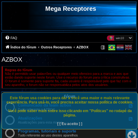
Mega Receptores
FAQ
Índice do fórum
Outros Receptores
AZBOX
AZBOX
Regras do fórum
Não é permitido usar palavrões ou qualquer meio ofensivo para a marca e aos que
estão dando suporte neste forum. Use o recurso do forum para crítica construtivas.
O forum é somente para suporte fta, cada usuário é responsável pelo que faz com o
seu aparelho, o forum não se responsabiliza pelos atos dos usuários.
Fórum
Este fórum usa cookies para dar a você uma maior e mais relevante
experiência. Para usá-lo, você precisa aceitar nossa política de cookies.
Comunicado da team azbox
F
e
Tudo referente a AZBOX
Você pode saber mais sobre isso clicando em "Políticas" no rodapé da
e
página.
d
Atualizações
F
-
e
Atualizações para esta marca
[ [ Eu aceito ] ]
C
e
o
d
Programas, tutoriais e suporte
m
F
-
u
e
Tudo referente ao uso destes aparelhos
A