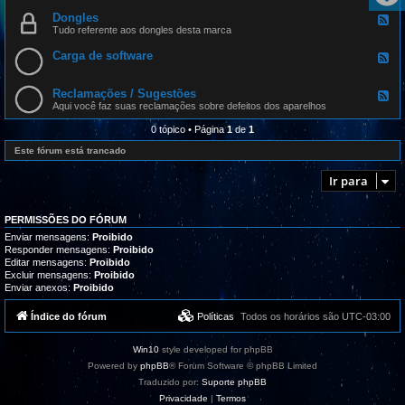
n
e
t
i
d
Dongles
u
F
c
-
a
e
Tudo referente aos dongles desta marca
a
P
l
e
d
r
i
d
Carga de software
o
o
F
z
-
d
g
e
a
D
a
r
e
ç
o
t
a
d
Reclamações / Sugestões
õ
n
F
e
m
-
e
g
e
Aqui você faz suas reclamações sobre defeitos dos aparelhos
a
a
C
s
l
e
m
s
a
e
d
0 tópico • Página
1
de
1
a
,
r
s
-
z
t
g
R
Este fórum está trancado
b
u
a
e
o
t
d
c
x
o
e
Ir para
l
r
s
a
i
o
m
a
f
a
i
t
PERMISSÕES DO FÓRUM
ç
s
w
õ
Enviar mensagens:
Proibido
e
a
e
Responder mensagens:
Proibido
s
r
s
Editar mensagens:
Proibido
u
e
/
p
Excluir mensagens:
Proibido
S
o
Enviar anexos:
Proibido
u
r
g
t
e
Índice do fórum
Políticas
Todos os horários são
UTC-03:00
e
s
t
õ
Win10
style developed for phpBB
e
s
Powered by
phpBB
® Forum Software © phpBB Limited
Traduzido por:
Suporte phpBB
Privacidade
|
Termos