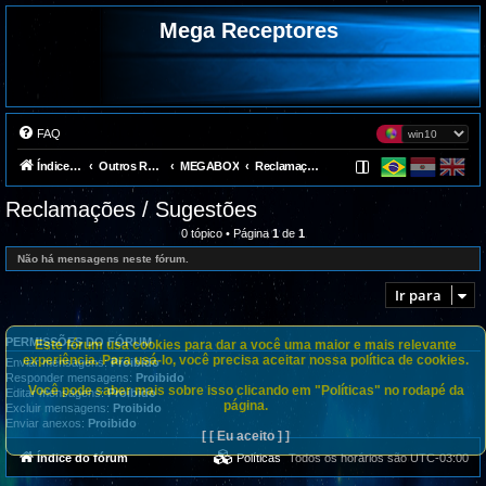
Mega Receptores
FAQ
Índice do fórum
Outros Receptores
MEGABOX
Reclamações / Sugestões
Reclamações / Sugestões
0 tópico • Página
1
de
1
Não há mensagens neste fórum.
Ir para
PERMISSÕES DO FÓRUM
Este fórum usa cookies para dar a você uma maior e mais relevante
experiência. Para usá-lo, você precisa aceitar nossa política de cookies.
Enviar mensagens:
Proibido
Responder mensagens:
Proibido
Você pode saber mais sobre isso clicando em "Políticas" no rodapé da
Editar mensagens:
Proibido
página.
Excluir mensagens:
Proibido
Enviar anexos:
Proibido
[ [ Eu aceito ] ]
Índice do fórum
Políticas
Todos os horários são
UTC-03:00