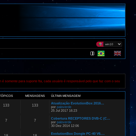
m é somente para suporte fta, cada usuário é responsável pelo que faz com o seu
TÓPICOS
MENSAGENS
ÚLTIMA MENSAGEM
Atualização EvolutionBox 2016…
133
133
por
paloverde
25 Jul 2017 16:23
Cobertura RECEPTORES DVB-C (C…
7
7
por
paloverde
30 Dez 2014 12:06
EvolutionBox Dongle PC-40 V6.…
18
18