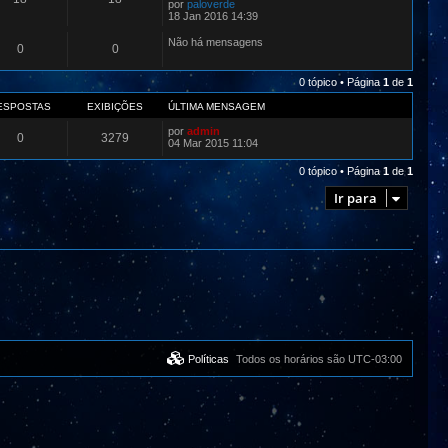
por
paloverde
18 Jan 2016 14:39
Não há mensagens
0
0
0 tópico • Página
1
de
1
ESPOSTAS
EXIBIÇÕES
ÚLTIMA MENSAGEM
por
admin
0
3279
04 Mar 2015 11:04
0 tópico • Página
1
de
1
Ir para
Políticas
Todos os horários são
UTC-03:00