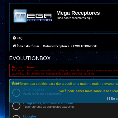
Mega Receptores
Tudo sobre receptores aqui
FAQ
Índice do fórum
Outros Receptores
EVOLUTIONBOX
EVOLUTIONBOX
Regras do fórum
Não é permitido usar palavrões ou qualquer meio ofensivo para a marca e aos que 
aparelho, o forum não se responsabiliza pelos atos dos usuários.
FÓRUM
Este fórum usa cookies para dar a você uma maior e mais relevante exp
Atualizações
Você pode saber mais sobre isso clican
Atualizações para esta marca
[ [ Eu a
Programas, tutoriais e suporte
Tudo referente ao uso destes aparelhos
Dongles