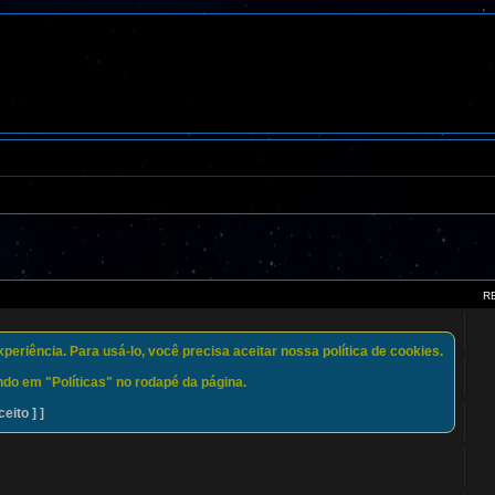
R
eriência. Para usá-lo, você precisa aceitar nossa política de cookies.
do em "Políticas" no rodapé da página.
ceito ] ]