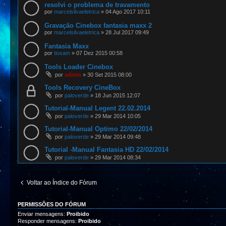
resolvi o problema de travamento
por
marcelsilvaeletrica
»
04 Ago 2017 10:11
Gravação Cinebox fantasia maxx 2
por
marcelsilvaeletrica
»
28 Jul 2017 09:49
Fantasia Maxx
por
tiosam
»
07 Dez 2015 00:58
Tools Loader Cinebox
por
admin
»
30 Set 2015 08:00
Tools Recovery CineBox
por
paloverde
»
18 Jun 2015 12:07
Tutorial-Manual Legent 22.02.2014
por
paloverde
»
29 Mar 2014 10:05
Tutorial-Manual Optimo 22/02/2014
por
paloverde
»
29 Mar 2014 09:48
Tutorial -Manual Fantasia HD 22/02/2014
por
paloverde
»
29 Mar 2014 08:34
Voltar ao Índice do Fórum
PERMISSÕES DO FÓRUM
Enviar mensagens:
Proibido
Responder mensagens:
Proibido