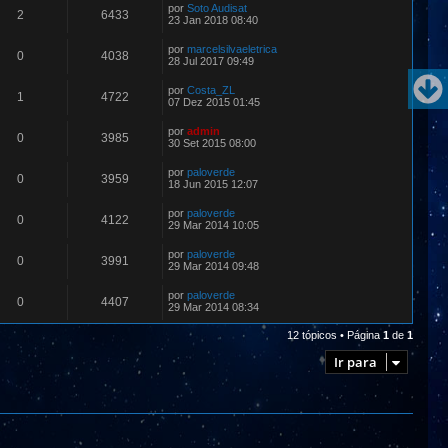
por
Soto Audisat
2
6433
23 Jan 2018 08:40
por
marcelsilvaeletrica
0
4038
28 Jul 2017 09:49
por
Costa_ZL
1
4722
07 Dez 2015 01:45
por
admin
0
3985
30 Set 2015 08:00
por
paloverde
0
3959
18 Jun 2015 12:07
por
paloverde
0
4122
29 Mar 2014 10:05
por
paloverde
0
3991
29 Mar 2014 09:48
por
paloverde
0
4407
29 Mar 2014 08:34
12 tópicos • Página
1
de
1
Ir para