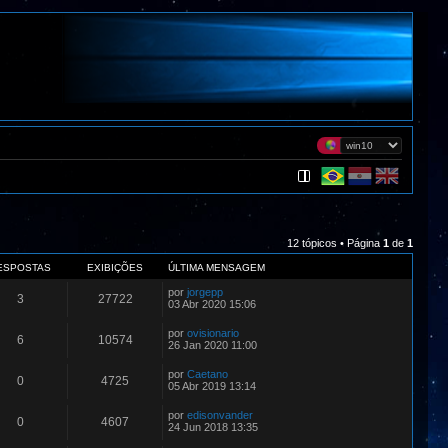
12 tópicos • Página
1
de
1
ESPOSTAS
EXIBIÇÕES
ÚLTIMA MENSAGEM
por
jorgepp
3
27722
03 Abr 2020 15:06
por
ovisionario
6
10574
26 Jan 2020 11:00
por
Caetano
0
4725
05 Abr 2019 13:14
por
edisonvander
0
4607
24 Jun 2018 13:35