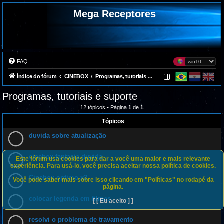
Mega Receptores
FAQ
Índice do fórum
CINEBOX
Programas, tutoriais e suporte
Programas, tutoriais e suporte
12 tópicos • Página
1
de
1
Tópicos
duvida sobre atualização
cinebox fantasia duvida
Este fórum usa cookies para dar a você uma maior e mais relevante
experiência. Para usá-lo, você precisa aceitar nossa política de cookies.
Cinebox optimo x2
Você pode saber mais sobre isso clicando em "Políticas" no rodapé da
página.
colocar legenda em filmes
[ [ Eu aceito ] ]
resolvi o problema de travamento