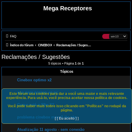
Mega Receptores
FAQ
Índice do fórum
CINEBOX
Reclamações / Sugestões
Reclamações / Sugestões
5 tópicos • Página
1
de
1
Tópicos
Cinebox optimo x2
app para acesso ao pc
Este fórum usa cookies para dar a você uma maior e mais relevante
experiência. Para usá-lo, você precisa aceitar nossa política de cookies.
Como está o 58w ??
Você pode saber mais sobre isso clicando em "Políticas" no rodapé da
página.
problema cinebox maxx2 iks sks
[ [ Eu aceito ] ]
Atualização 11 agosto - sem conexão