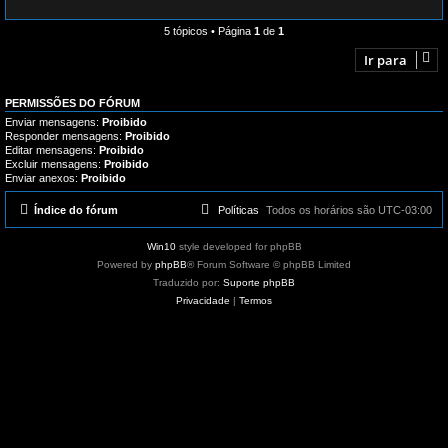
5 tópicos • Página
1
de
1
Ir para
PERMISSÕES DO FÓRUM
Enviar mensagens:
Proibido
Responder mensagens:
Proibido
Editar mensagens:
Proibido
Excluir mensagens:
Proibido
Enviar anexos:
Proibido
Índice do fórum
Políticas
Todos os horários são
UTC-03:00
Win10
style developed for phpBB
Powered by
phpBB
® Forum Software © phpBB Limited
Traduzido por:
Suporte phpBB
Privacidade
|
Termos