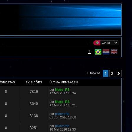
1
2
Próx
93 tópicos
ESPOSTAS
EXIBIÇÕES
ÚLTIMA MENSAGEM
por
Nego_RS
0
7816
17 Mai 2017 13:34
por
Nego_RS
0
3640
17 Mai 2017 13:21
por
paloverde
0
3138
01 Jun 2016 12:08
por
paloverde
0
3251
18 Mai 2016 12:33