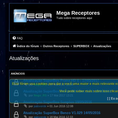
Mega Receptores
Tudo sobre receptores aqui
FAQ
Índice do fórum
Outros Receptores
SUPERBOX
Atualizações
Atualizações
ANÚNCIOS
Atualização SuperBox Prime HD II - 17/05/2017
Este fórum usa cookies para dar a você uma maior e mais relevante exp
por
Nego_RS
»
17 Mai 2017 13:34
Você pode saber mais sobre isso clican
Atualização SuperBox Prime HD I Ver. 3.7.3 17/05/2017
por
Nego_RS
»
17 Mai 2017 13:21
[ [ Eu a
Atualização SuperBox Sunplus 19/05/2016
por
paloverde
»
01 Jun 2016 12:08
Atualização SuperBox Benzo V1.029 14/05/2016
por
paloverde
»
18 Mai 2016 12:33