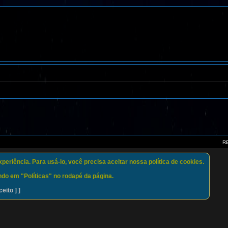
R
eriência. Para usá-lo, você precisa aceitar nossa política de cookies.
do em "Políticas" no rodapé da página.
ceito ] ]