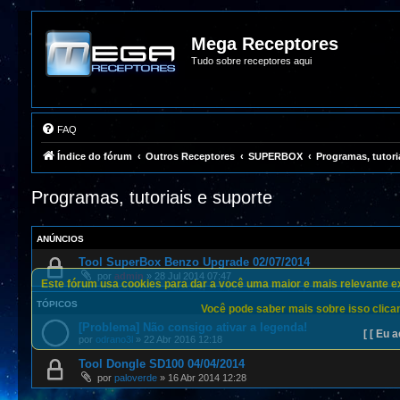
Mega Receptores
Tudo sobre receptores aqui
FAQ
Índice do fórum
Outros Receptores
SUPERBOX
Programas, tutori
Programas, tutoriais e suporte
ANÚNCIOS
Tool SuperBox Benzo Upgrade 02/07/2014
por
admin
»
28 Jul 2014 07:47
Este fórum usa cookies para dar a você uma maior e mais relevante exp
TÓPICOS
Você pode saber mais sobre isso clican
[Problema] Não consigo ativar a legenda!
[ [ Eu a
por
odrano3l
»
22 Abr 2016 12:18
Tool Dongle SD100 04/04/2014
por
paloverde
»
16 Abr 2014 12:28