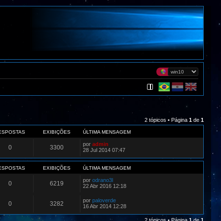
2 tópicos • Página
1
de
1
ESPOSTAS
EXIBIÇÕES
ÚLTIMA MENSAGEM
por
admin
0
3300
28 Jul 2014 07:47
ESPOSTAS
EXIBIÇÕES
ÚLTIMA MENSAGEM
por
odrano3l
0
6219
22 Abr 2016 12:18
por
paloverde
0
3282
16 Abr 2014 12:28
2 tópicos • Página
1
de
1