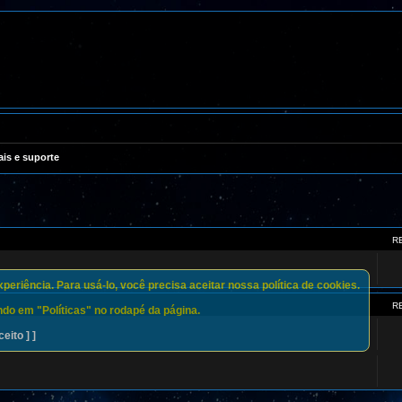
ais e suporte
R
eriência. Para usá-lo, você precisa aceitar nossa política de cookies.
R
do em "Políticas" no rodapé da página.
ceito ] ]