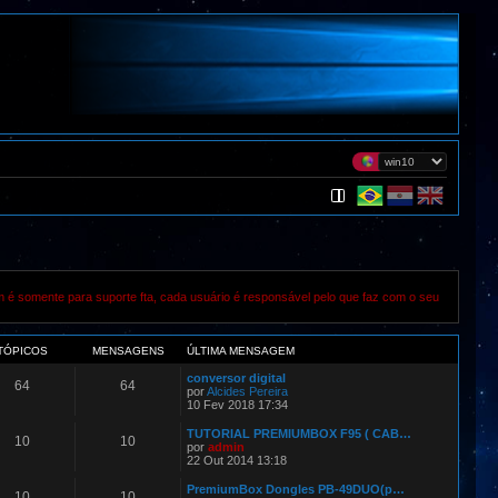
m é somente para suporte fta, cada usuário é responsável pelo que faz com o seu
TÓPICOS
MENSAGENS
ÚLTIMA MENSAGEM
conversor digital
64
64
por
Alcides Pereira
10 Fev 2018 17:34
TUTORIAL PREMIUMBOX F95 ( CAB…
10
10
por
admin
22 Out 2014 13:18
PremiumBox Dongles PB-49DUO(p…
10
10