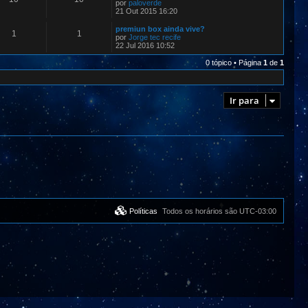
por
paloverde
21 Out 2015 16:20
premiun box ainda vive?
1
1
por
Jorge tec recife
22 Jul 2016 10:52
0 tópico • Página
1
de
1
Ir para
Políticas
Todos os horários são
UTC-03:00