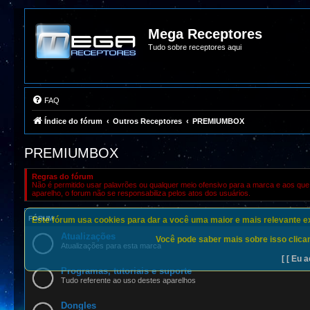
Mega Receptores
Tudo sobre receptores aqui
FAQ
Índice do fórum
Outros Receptores
PREMIUMBOX
PREMIUMBOX
Regras do fórum
Não é permitido usar palavrões ou qualquer meio ofensivo para a marca e aos que 
aparelho, o forum não se responsabiliza pelos atos dos usuários.
FÓRUM
Este fórum usa cookies para dar a você uma maior e mais relevante exp
Atualizações
Você pode saber mais sobre isso clican
Atualizações para esta marca
[ [ Eu a
Programas, tutoriais e suporte
Tudo referente ao uso destes aparelhos
Dongles