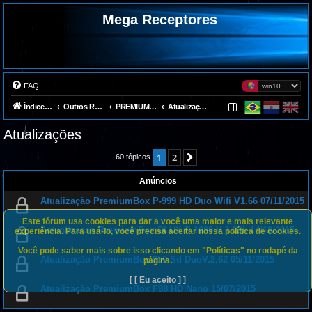
Mega Receptores
FAQ
Índice do fórum
Outros Receptores
PREMIUMBOX
Atualizações
Atualizações
1
2
Próximo
60 tópicos
Anúncios
Atualização PremiumBox P-999 HD Duo Wifi V1.66 07/11/2015
Este fórum usa cookies para dar a você uma maior e mais relevante
Actualizaçao PremiumBox DLUX P-1099 V 1.53k 14/10/2015
experiência. Para usá-lo, você precisa aceitar nossa política de cookies.
Você pode saber mais sobre isso clicando em "Políticas" no rodapé da
Atualização PremiumBox 950 Sd DuoV.2.62 05/11/2015
página.
[ [ Eu aceito ] ]
Atualização PremiumBox F98 HD Nano 15/07/2015