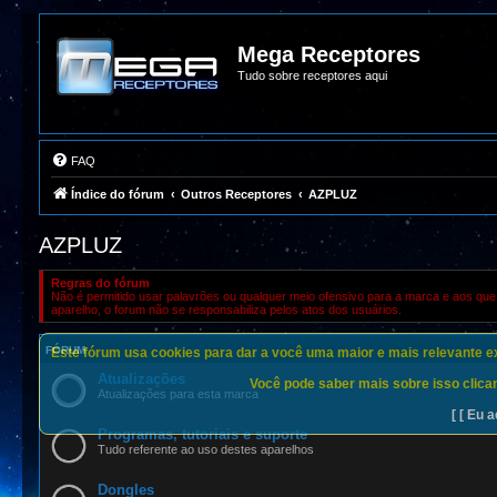
Mega Receptores
Tudo sobre receptores aqui
FAQ
Índice do fórum
Outros Receptores
AZPLUZ
AZPLUZ
Regras do fórum
Não é permitido usar palavrões ou qualquer meio ofensivo para a marca e aos que 
aparelho, o forum não se responsabiliza pelos atos dos usuários.
FÓRUM
Este fórum usa cookies para dar a você uma maior e mais relevante exp
Atualizações
Você pode saber mais sobre isso clican
Atualizações para esta marca
[ [ Eu a
Programas, tutoriais e suporte
Tudo referente ao uso destes aparelhos
Dongles