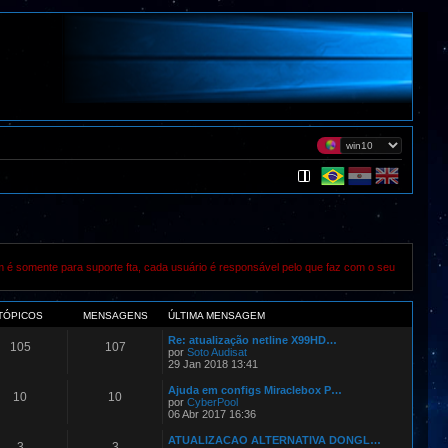
m é somente para suporte fta, cada usuário é responsável pelo que faz com o seu
TÓPICOS
MENSAGENS
ÚLTIMA MENSAGEM
Re: atualização netline X99HD…
105
107
por
Soto Audisat
29 Jan 2018 13:41
Ajuda em configs Miraclebox P…
10
10
por
CyberPool
06 Abr 2017 16:36
ATUALIZACAO ALTERNATIVA DONGL…
3
3