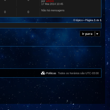
por
admin
17 Mai 2014 10:45
Não há mensagens
0
0
0 tópico • Página
1
de
1
Ir para
Políticas
Todos os horários são
UTC-03:00