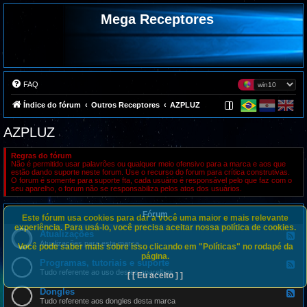
Mega Receptores
FAQ
Índice do fórum
Outros Receptores
AZPLUZ
AZPLUZ
Regras do fórum
Não é permitido usar palavrões ou qualquer meio ofensivo para a marca e aos que
estão dando suporte neste forum. Use o recurso do forum para crítica construtivas.
O forum é somente para suporte fta, cada usuário é responsável pelo que faz com o
seu aparelho, o forum não se responsabiliza pelos atos dos usuários.
Fórum
Este fórum usa cookies para dar a você uma maior e mais relevante
experiência. Para usá-lo, você precisa aceitar nossa política de cookies.
Atualizações
F
e
Atualizações para esta marca
Você pode saber mais sobre isso clicando em "Políticas" no rodapé da
e
página.
d
Programas, tutoriais e suporte
F
-
e
Tudo referente ao uso destes aparelhos
[ [ Eu aceito ] ]
A
e
t
d
Dongles
u
F
-
a
e
Tudo referente aos dongles desta marca
P