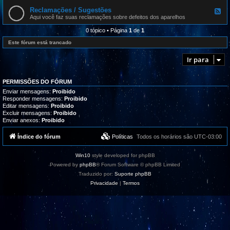
l
e
r
i
d
Reclamações / Sugestões
o
F
z
-
g
e
Aqui você faz suas reclamações sobre defeitos dos aparelhos
a
D
r
e
ç
o
a
d
0 tópico • Página
1
de
1
õ
n
m
-
e
g
a
R
Este fórum está trancado
s
l
s
e
e
,
c
s
Ir para
t
l
u
a
t
m
o
a
PERMISSÕES DO FÓRUM
r
ç
i
õ
Enviar mensagens:
Proibido
a
e
Responder mensagens:
Proibido
i
s
Editar mensagens:
Proibido
s
/
Excluir mensagens:
Proibido
e
S
Enviar anexos:
Proibido
s
u
u
g
p
e
Índice do fórum
Políticas
Todos os horários são
UTC-03:00
o
s
r
t
t
õ
Win10
style developed for phpBB
e
e
s
Powered by
phpBB
® Forum Software © phpBB Limited
Traduzido por:
Suporte phpBB
Privacidade
|
Termos