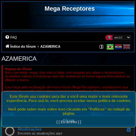
Mega Receptores
FAQ
Índice do fórum
AZAMERICA
AZAMERICA
Regras do fórum
Não é permitido xingar, falar mal ou faltar com respeito aos admin e moderadores.
Aceitamos criticas construtivas mas não aceitamos de forma alguma brincadeiras ou
difamar a marca.
Caso faça uma reclamação em nosso forum (Mega Receptores), estudaremos sua
reclamação e assim iremos fazer o possível para melhorar. Mas se fizer brincadeiras
com má intenção ou reclamação de forma inadequada com ofensas, seu post será
Este fórum usa cookies para dar a você uma maior e mais relevante
excluído e seu usuário banido.
experiência. Para usá-lo, você precisa aceitar nossa política de cookies.
Acreditamos que isso esteja afetando o nosso bom suporte e vamos levar isso mais
Você pode saber mais sobre isso clicando em "Políticas" no rodapé da
a sério.
página.
Fórum
[ [ Eu aceito ] ]
Atualizações
F
e
Encontre as atualizações aqui