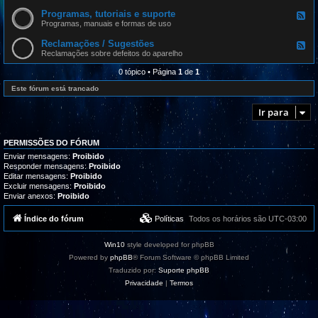
e
d
Programas, tutoriais e suporte
F
-
e
Programas, manuais e formas de uso
A
e
t
d
Reclamações / Sugestões
u
F
-
a
e
Reclamações sobre defeitos do aparelho
P
l
e
r
i
d
0 tópico • Página
1
de
1
o
z
-
g
a
R
Este fórum está trancado
r
ç
e
a
õ
c
m
Ir para
e
l
a
s
a
s
m
,
a
t
PERMISSÕES DO FÓRUM
ç
u
õ
Enviar mensagens:
Proibido
t
e
Responder mensagens:
Proibido
o
s
Editar mensagens:
Proibido
r
/
i
Excluir mensagens:
Proibido
S
a
Enviar anexos:
Proibido
u
i
g
s
e
Índice do fórum
Políticas
Todos os horários são
UTC-03:00
e
s
s
t
u
õ
p
Win10
style developed for phpBB
e
o
s
Powered by
phpBB
® Forum Software © phpBB Limited
r
t
Traduzido por:
Suporte phpBB
e
Privacidade
|
Termos