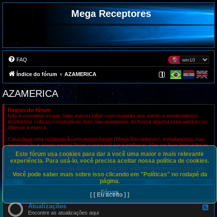
Mega Receptores
FAQ
Índice do fórum
AZAMERICA
AZAMERICA
Regras do fórum
Não é permitido xingar, falar mal ou faltar com respeito aos admin e moderadores.
Aceitamos criticas construtivas mas não aceitamos de forma alguma brincadeiras ou
difamar a marca.
Caso faça uma reclamação em nosso forum (Mega Receptores), estudaremos sua
reclamação e assim iremos fazer o possível para melhorar. Mas se fizer brincadeiras
com má intenção ou reclamação de forma inadequada com ofensas, seu post será
Este fórum usa cookies para dar a você uma maior e mais relevante
excluído e seu usuário banido.
experiência. Para usá-lo, você precisa aceitar nossa política de cookies.
Acreditamos que isso esteja afetando o nosso bom suporte e vamos levar isso mais
Você pode saber mais sobre isso clicando em "Políticas" no rodapé da
a sério.
página.
Fórum
[ [ Eu aceito ] ]
Atualizações
F
e
Encontre as atualizações aqui