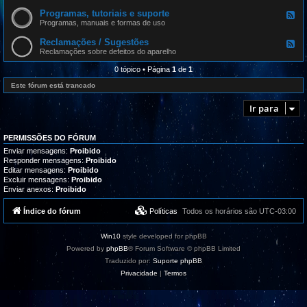
e
d
Programas, tutoriais e suporte
F
-
e
Programas, manuais e formas de uso
A
e
t
d
Reclamações / Sugestões
u
F
-
a
e
Reclamações sobre defeitos do aparelho
P
l
e
r
i
d
0 tópico • Página
1
de
1
o
z
-
g
a
R
Este fórum está trancado
r
ç
e
a
õ
c
m
Ir para
e
l
a
s
a
s
m
,
a
t
PERMISSÕES DO FÓRUM
ç
u
õ
Enviar mensagens:
Proibido
t
e
Responder mensagens:
Proibido
o
s
Editar mensagens:
Proibido
r
/
i
Excluir mensagens:
Proibido
S
a
Enviar anexos:
Proibido
u
i
g
s
e
Índice do fórum
Políticas
Todos os horários são
UTC-03:00
e
s
s
t
u
õ
p
Win10
style developed for phpBB
e
o
s
Powered by
phpBB
® Forum Software © phpBB Limited
r
t
Traduzido por:
Suporte phpBB
e
Privacidade
|
Termos