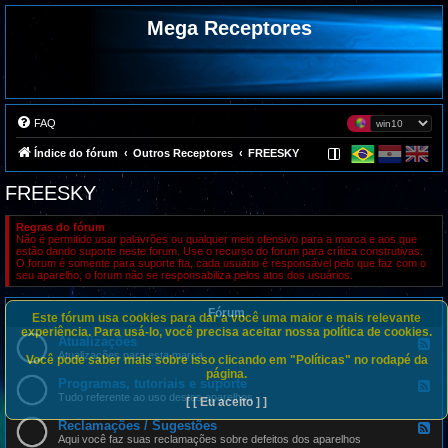
Mega Receptores
FAQ
Índice do fórum
Outros Receptores
FREESKY
FREESKY
Regras do fórum
Não é permitido usar palavrões ou qualquer meio ofensivo para a marca e aos que
estão dando suporte neste forum. Use o recurso do forum para crítica construtivas.
O forum é somente para suporte fta, cada usuário é responsável pelo que faz com o
seu aparelho, o forum não se responsabiliza pelos atos dos usuários.
Fórum
Este fórum usa cookies para dar a você uma maior e mais relevante
experiência. Para usá-lo, você precisa aceitar nossa política de cookies.
Atualizações
F
e
Atualizações para esta marca
Você pode saber mais sobre isso clicando em "Políticas" no rodapé da
e
página.
d
Programas, tutoriais e suporte
F
-
e
Tudo referente ao uso destes aparelhos
[ [ Eu aceito ] ]
A
e
t
d
Reclamações / Sugestões
u
F
-
a
e
Aqui você faz suas reclamações sobre defeitos dos aparelhos
P