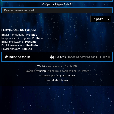
l
e
r
i
d
0 tópico • Página
1
de
1
o
z
-
g
a
R
Este fórum está trancado
r
ç
e
a
õ
c
m
Ir para
e
l
a
s
a
s
m
,
a
t
PERMISSÕES DO FÓRUM
ç
u
õ
Enviar mensagens:
Proibido
t
e
Responder mensagens:
Proibido
o
s
Editar mensagens:
Proibido
r
/
i
Excluir mensagens:
Proibido
S
a
Enviar anexos:
Proibido
u
i
g
s
e
Índice do fórum
Políticas
Todos os horários são
UTC-03:00
e
s
s
t
u
õ
p
Win10
style developed for phpBB
e
o
s
Powered by
phpBB
® Forum Software © phpBB Limited
r
t
Traduzido por:
Suporte phpBB
e
Privacidade
|
Termos